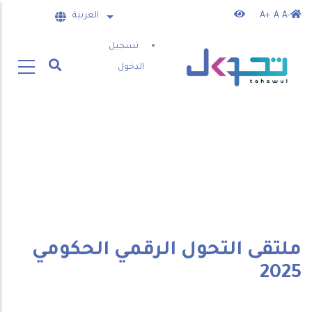
تجاوز
A-
A
A+
العربية
List additional actions
إلى
User
تسجيل
المحتوى
account
الدخول
الرئيسي
menu
ملتقى التحول الرقمي الحكومي
2025